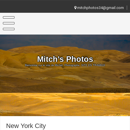
Skip
to
mitchphotos34@gmail.com
content
Mitch's Photos
Bienvenue sur le site de Michel. Photographe. SITE EN TRAVAUX
New York City