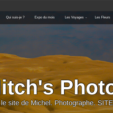
Qui suis-je ?
Expo du mois
Les Voyages
Les Fleurs
itch's Phot
 le site de Michel. Photographe. S