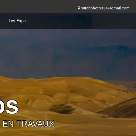
mitchphotos34@gmail.com
Les Expos
os
ITE EN TRAVAUX